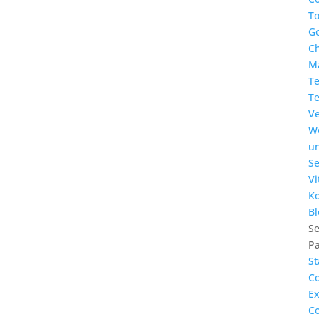
T
G
C
M
T
T
Ve
W
u
S
Vi
Ko
Bl
Se
P
St
C
Ex
C